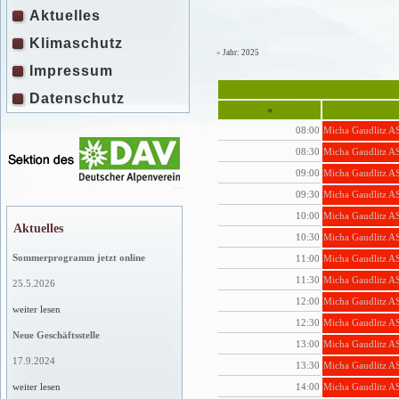
Aktuelles
Klimaschutz
»
Jahr: 2025
Impressum
Datenschutz
«
08:00
Micha Gaudlitz A
08:30
Micha Gaudlitz A
09:00
Micha Gaudlitz A
09:30
Micha Gaudlitz A
10:00
Micha Gaudlitz A
Aktuelles
10:30
Micha Gaudlitz A
Sommerprogramm jetzt online
11:00
Micha Gaudlitz A
11:30
Micha Gaudlitz A
25.5.2026
12:00
Micha Gaudlitz A
weiter lesen
12:30
Micha Gaudlitz A
Neue Geschäftsstelle
13:00
Micha Gaudlitz A
17.9.2024
13:30
Micha Gaudlitz A
14:00
Micha Gaudlitz A
weiter lesen