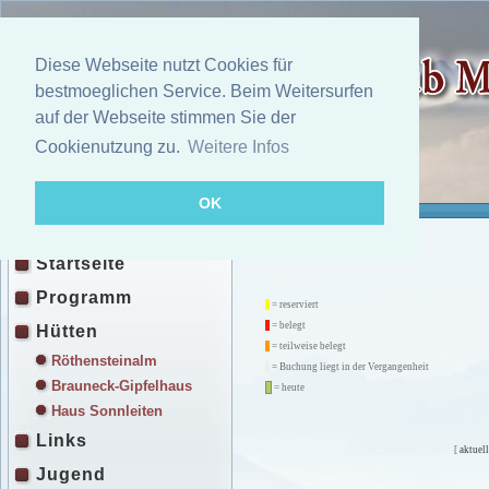
Diese Webseite nutzt Cookies für
bestmoeglichen Service. Beim Weitersurfen
auf der Webseite stimmen Sie der
Cookienutzung zu.
Weitere Infos
OK
Startseite
Programm
= reserviert
= belegt
Hütten
= teilweise belegt
Röthensteinalm
= Buchung liegt in der Vergangenheit
Brauneck-Gipfelhaus
= heute
Haus Sonnleiten
Links
[
aktuell
Jugend