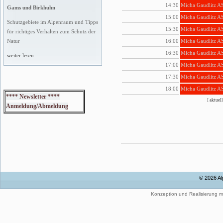
14:30
Micha Gaudlitz A
Gams und Birkhuhn
15:00
Micha Gaudlitz A
Schutzgebiete im Alpenraum und Tipps
15:30
Micha Gaudlitz A
für richtiges Verhalten zum Schutz der
16:00
Micha Gaudlitz A
Natur
16:30
Micha Gaudlitz A
weiter lesen
17:00
Micha Gaudlitz A
17:30
Micha Gaudlitz A
18:00
Micha Gaudlitz A
**** Newsletter ****
[
aktuell
Anmeldung/Abmeldung
© 2026 Al
Konzeption und Realisierung m