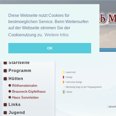
Diese Webseite nutzt Cookies für
bestmoeglichen Service. Beim Weitersurfen
auf der Webseite stimmen Sie der
Cookienutzung zu.
Weitere Infos
OK
Startseite
Programm
= reserviert
= belegt
Hütten
= teilweise belegt
Röthensteinalm
= Buchung liegt in der Vergangenheit
Brauneck-Gipfelhaus
= heute
Haus Sonnleiten
Links
[
aktuell
Jugend