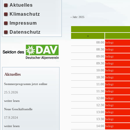
Aktuelles
Klimaschutz
»
Jahr: 2025
Impressum
Datenschutz
«
08:00
belegt
08:30
belegt
09:00
belegt
09:30
belegt
10:00
belegt
Aktuelles
10:30
belegt
Sommerprogramm jetzt online
11:00
belegt
11:30
belegt
25.5.2026
12:00
belegt
weiter lesen
12:30
belegt
Neue Geschäftsstelle
13:00
belegt
17.9.2024
13:30
belegt
14:00
belegt
weiter lesen