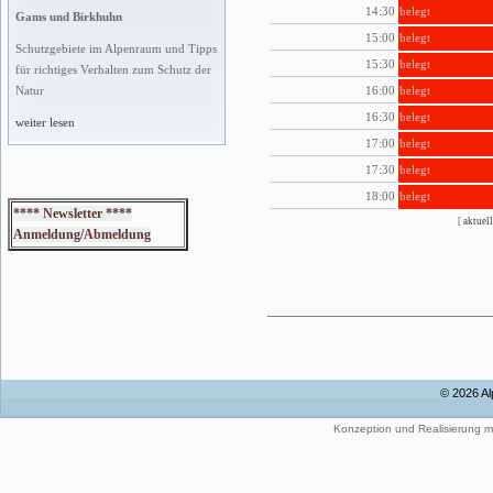
14:30
belegt
Gams und Birkhuhn
15:00
belegt
Schutzgebiete im Alpenraum und Tipps
15:30
belegt
für richtiges Verhalten zum Schutz der
16:00
belegt
Natur
16:30
belegt
weiter lesen
17:00
belegt
17:30
belegt
18:00
belegt
**** Newsletter ****
[
aktuell
Anmeldung/Abmeldung
© 2026 Al
Konzeption und Realisierung m