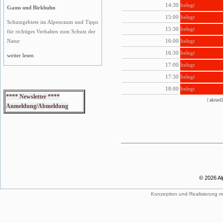
14:30
belegt
Gams und Birkhuhn
15:00
belegt
Schutzgebiete im Alpenraum und Tipps
15:30
belegt
für richtiges Verhalten zum Schutz der
16:00
belegt
Natur
16:30
belegt
weiter lesen
17:00
belegt
17:30
belegt
18:00
belegt
**** Newsletter ****
[
aktuell
Anmeldung/Abmeldung
© 2026 Al
Konzeption und Realisierung m