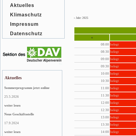
Aktuelles
Klimaschutz
»
Jahr: 2025
Impressum
Datenschutz
«
08:00
belegt
08:30
belegt
09:00
belegt
09:30
belegt
10:00
belegt
Aktuelles
10:30
belegt
Sommerprogramm jetzt online
11:00
belegt
11:30
belegt
25.5.2026
12:00
belegt
weiter lesen
12:30
belegt
Neue Geschäftsstelle
13:00
belegt
17.9.2024
13:30
belegt
14:00
belegt
weiter lesen