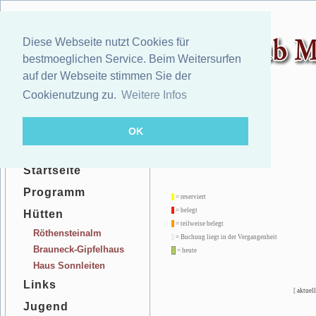
Diese Webseite nutzt Cookies für
bestmoeglichen Service. Beim Weitersurfen
auf der Webseite stimmen Sie der
Cookienutzung zu.
Weitere Infos
OK
Startseite
Programm
= reserviert
= belegt
Hütten
= teilweise belegt
Röthensteinalm
= Buchung liegt in der Vergangenheit
Brauneck-Gipfelhaus
= heute
Haus Sonnleiten
Links
[
aktuell
Jugend