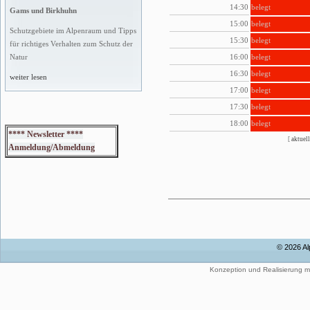
14:30
belegt
Gams und Birkhuhn
15:00
belegt
Schutzgebiete im Alpenraum und Tipps
15:30
belegt
für richtiges Verhalten zum Schutz der
16:00
belegt
Natur
16:30
belegt
weiter lesen
17:00
belegt
17:30
belegt
18:00
belegt
**** Newsletter ****
[
aktuell
Anmeldung/Abmeldung
© 2026 Al
Konzeption und Realisierung m