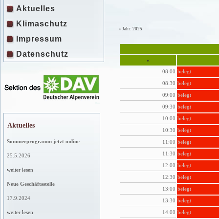
Aktuelles
Klimaschutz
»
Jahr: 2025
Impressum
Datenschutz
«
08:00
belegt
08:30
belegt
09:00
belegt
09:30
belegt
10:00
belegt
Aktuelles
10:30
belegt
Sommerprogramm jetzt online
11:00
belegt
11:30
belegt
25.5.2026
12:00
belegt
weiter lesen
12:30
belegt
Neue Geschäftsstelle
13:00
belegt
17.9.2024
13:30
belegt
14:00
belegt
weiter lesen