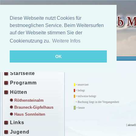
Diese Webseite nutzt Cookies für
bestmoeglichen Service. Beim Weitersurfen
auf der Webseite stimmen Sie der
Cookienutzung zu.
Weitere Infos
OK
Startseite
Programm
= reserviert
= belegt
Hütten
= teilweise belegt
Röthensteinalm
= Buchung liegt in der Vergangenheit
Brauneck-Gipfelhaus
= heute
Haus Sonnleiten
Links
[
aktuell
Jugend