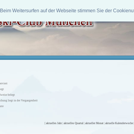
 Beim Weitersurfen auf der Webseite stimmen Sie der Cookienu
erviert
legt
lweise belegt
chung liegt in der Vergangenheit
ute
[
aktuelles Jahr
|
aktuelles Quartal
|
aktueller Monat
|
aktuelle Kalenderwoche