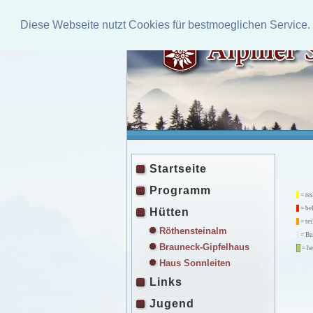
Diese Webseite nutzt Cookies für bestmoeglichen Service.
Startseite
Programm
= res
= be
Hütten
= tei
Röthensteinalm
= Bu
Brauneck-Gipfelhaus
= he
Haus Sonnleiten
Links
Jugend