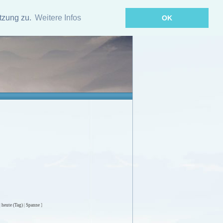
tzung zu.
Weitere Infos
OK
|
heute (Tag)
|
Spanne
]