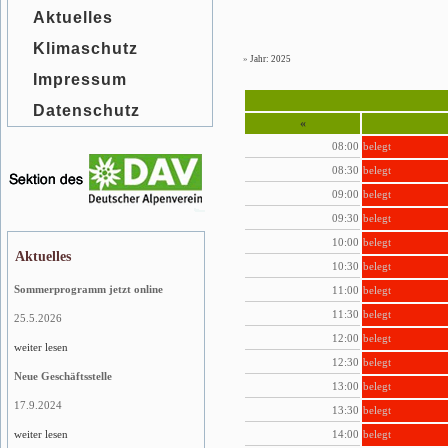
Aktuelles
Klimaschutz
»
Jahr: 2025
Impressum
Datenschutz
«
08:00
belegt
08:30
belegt
09:00
belegt
09:30
belegt
10:00
belegt
Aktuelles
10:30
belegt
Sommerprogramm jetzt online
11:00
belegt
11:30
belegt
25.5.2026
12:00
belegt
weiter lesen
12:30
belegt
Neue Geschäftsstelle
13:00
belegt
17.9.2024
13:30
belegt
14:00
belegt
weiter lesen