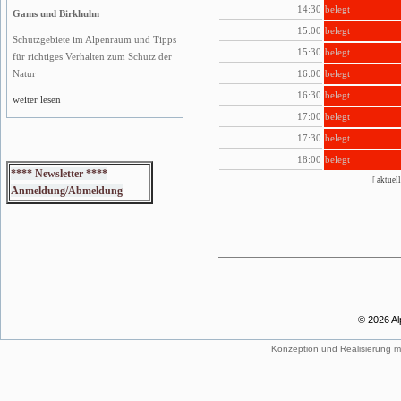
14:30
belegt
Gams und Birkhuhn
15:00
belegt
Schutzgebiete im Alpenraum und Tipps
15:30
belegt
für richtiges Verhalten zum Schutz der
16:00
belegt
Natur
16:30
belegt
weiter lesen
17:00
belegt
17:30
belegt
18:00
belegt
**** Newsletter ****
[
aktuell
Anmeldung/Abmeldung
© 2026 Al
Konzeption und Realisierung m