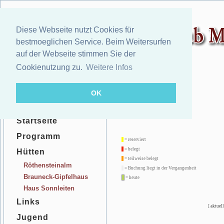
Diese Webseite nutzt Cookies für
bestmoeglichen Service. Beim Weitersurfen
auf der Webseite stimmen Sie der
Cookienutzung zu.
Weitere Infos
OK
Startseite
Programm
= reserviert
= belegt
Hütten
= teilweise belegt
Röthensteinalm
= Buchung liegt in der Vergangenheit
Brauneck-Gipfelhaus
= heute
Haus Sonnleiten
Links
[
aktuell
Jugend