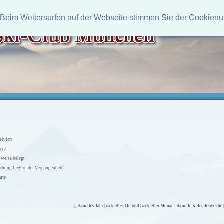
 Beim Weitersurfen auf der Webseite stimmen Sie der Cookienu
erviert
legt
lweise belegt
chung liegt in der Vergangenheit
ute
[
aktuelles Jahr
|
aktuelles Quartal
|
aktueller Monat
|
aktuelle Kalenderwoche