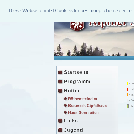
Diese Webseite nutzt Cookies für bestmoeglichen Service.
Startseite
Programm
= res
= be
Hütten
= tei
Röthensteinalm
= Bu
Brauneck-Gipfelhaus
= he
Haus Sonnleiten
Links
Jugend