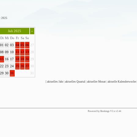
: 2025
Juli 2025
»
Di
Mi
Do
Fr
Sa
So
01
02
03
04
05
06
27
08
09
10
11
12
13
28
15
16
17
18
19
20
29
22
23
24
25
26
27
30
29
30
31
31
[
aktuelles Jahr
|
aktuelles Quartal
|
aktueller Monat
|
aktuelle Kalenderwoche
Powered by Bookings V2.x v2.44