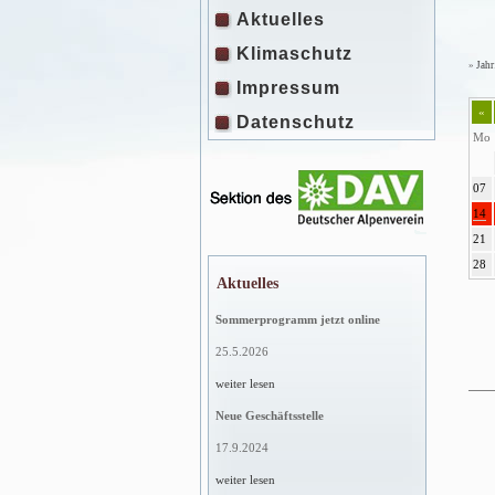
Aktuelles
Klimaschutz
»
Jahr
Impressum
«
Datenschutz
Mo
07
14
21
28
Aktuelles
Sommerprogramm jetzt online
25.5.2026
weiter lesen
Neue Geschäftsstelle
17.9.2024
weiter lesen