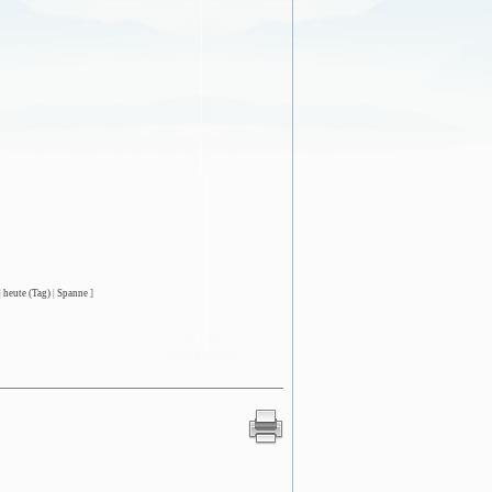
|
heute (Tag)
|
Spanne
]