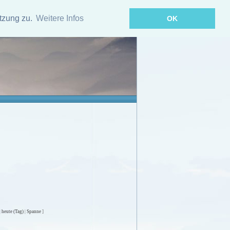
tzung zu.
Weitere Infos
OK
|
heute (Tag)
|
Spanne
]