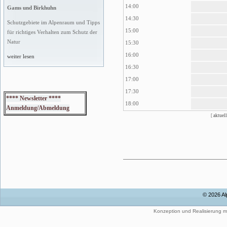
14:00
Gams und Birkhuhn
14:30
Schutzgebiete im Alpenraum und Tipps
15:00
für richtiges Verhalten zum Schutz der
Natur
15:30
16:00
weiter lesen
16:30
17:00
17:30
**** Newsletter ****
18:00
Anmeldung/Abmeldung
[
aktuell
© 2026 Al
Konzeption und Realisierung m