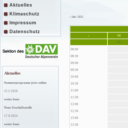
Aktuelles
Klimaschutz
»
Jahr: 2025
Impressum
Datenschutz
«
08
Mo
08:00
08:30
09:00
09:30
Aktuelles
10:00
Sommerprogramm jetzt online
10:30
11:00
25.5.2026
11:30
weiter lesen
12:00
Neue Geschäftsstelle
12:30
17.9.2024
13:00
weiter lesen
13:30