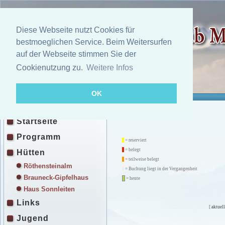
Diese Webseite nutzt Cookies für
bestmoeglichen Service. Beim Weitersurfen
auf der Webseite stimmen Sie der
Cookienutzung zu.
Weitere Infos
OK
Startseite
Programm
= reserviert
= belegt
Hütten
= teilweise belegt
Röthensteinalm
= Buchung liegt in der Vergangenheit
Brauneck-Gipfelhaus
= heute
Haus Sonnleiten
Links
[
aktuell
Jugend