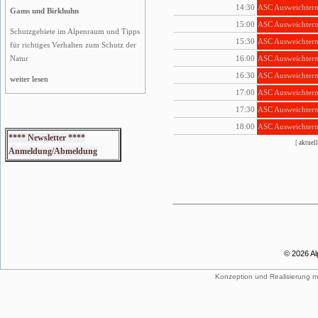
14:30
ASC Ausweichterm
Gams und Birkhuhn
15:00
ASC Ausweichterm
Schutzgebiete im Alpenraum und Tipps
15:30
ASC Ausweichterm
für richtiges Verhalten zum Schutz der
16:00
ASC Ausweichterm
Natur
16:30
ASC Ausweichterm
weiter lesen
17:00
ASC Ausweichterm
17:30
ASC Ausweichterm
18:00
ASC Ausweichterm
**** Newsletter ****
[
aktuell
Anmeldung/Abmeldung
© 2026 Al
Konzeption und Realisierung m