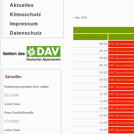
Aktuelles
Klimaschutz
»
Jahr: 2025
Impressum
Datenschutz
«
08:00
ASC Ausweichterm
08:30
ASC Ausweichterm
09:00
ASC Ausweichterm
09:30
ASC Ausweichterm
10:00
ASC Ausweichterm
Aktuelles
10:30
ASC Ausweichterm
Sommerprogramm jetzt online
11:00
ASC Ausweichterm
11:30
ASC Ausweichterm
25.5.2026
12:00
ASC Ausweichterm
weiter lesen
12:30
ASC Ausweichterm
Neue Geschäftsstelle
13:00
ASC Ausweichterm
17.9.2024
13:30
ASC Ausweichterm
14:00
ASC Ausweichterm
weiter lesen