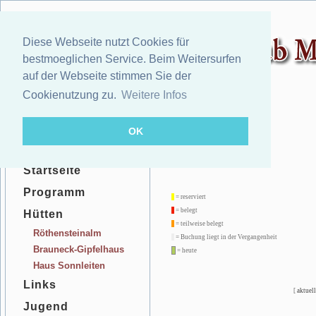
Diese Webseite nutzt Cookies für
bestmoeglichen Service. Beim Weitersurfen
auf der Webseite stimmen Sie der
Cookienutzung zu.
Weitere Infos
OK
Startseite
Programm
= reserviert
= belegt
Hütten
= teilweise belegt
Röthensteinalm
= Buchung liegt in der Vergangenheit
Brauneck-Gipfelhaus
= heute
Haus Sonnleiten
Links
[
aktuell
Jugend