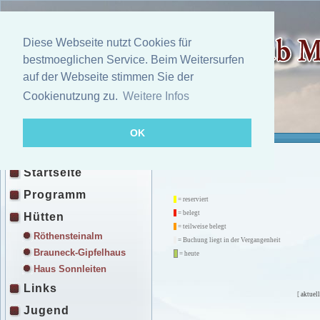
Diese Webseite nutzt Cookies für
bestmoeglichen Service. Beim Weitersurfen
auf der Webseite stimmen Sie der
Cookienutzung zu.
Weitere Infos
OK
Startseite
Programm
= reserviert
= belegt
Hütten
= teilweise belegt
Röthensteinalm
= Buchung liegt in der Vergangenheit
Brauneck-Gipfelhaus
= heute
Haus Sonnleiten
Links
[
aktuell
Jugend