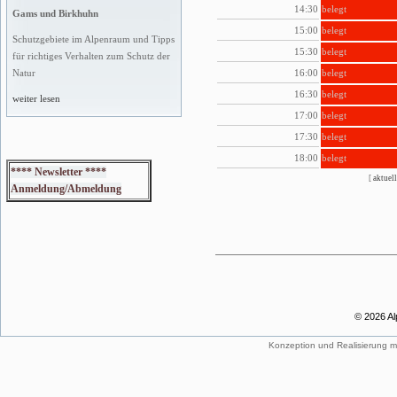
14:30
belegt
Gams und Birkhuhn
15:00
belegt
Schutzgebiete im Alpenraum und Tipps
15:30
belegt
für richtiges Verhalten zum Schutz der
16:00
belegt
Natur
16:30
belegt
weiter lesen
17:00
belegt
17:30
belegt
18:00
belegt
**** Newsletter ****
[
aktuell
Anmeldung/Abmeldung
© 2026 Al
Konzeption und Realisierung m