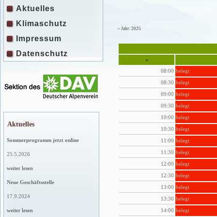
Aktuelles
Klimaschutz
»
Jahr: 2025
Impressum
Datenschutz
«
08:00
belegt
08:30
belegt
09:00
belegt
09:30
belegt
10:00
belegt
Aktuelles
10:30
belegt
Sommerprogramm jetzt online
11:00
belegt
11:30
belegt
25.5.2026
12:00
belegt
weiter lesen
12:30
belegt
Neue Geschäftsstelle
13:00
belegt
17.9.2024
13:30
belegt
14:00
belegt
weiter lesen