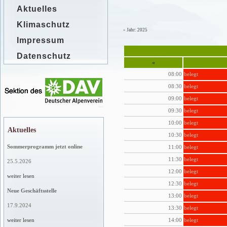
Aktuelles
Klimaschutz
»
Jahr: 2025
Impressum
Datenschutz
«
08:00
belegt
08:30
belegt
09:00
belegt
09:30
belegt
10:00
belegt
Aktuelles
10:30
belegt
Sommerprogramm jetzt online
11:00
belegt
11:30
belegt
25.5.2026
12:00
belegt
weiter lesen
12:30
belegt
Neue Geschäftsstelle
13:00
belegt
17.9.2024
13:30
belegt
14:00
belegt
weiter lesen