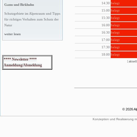
14:30
belegt
Gams und Birkhuhn
15:00
belegt
Schutzgebiete im Alpenraum und Tipps
15:30
belegt
für richtiges Verhalten zum Schutz der
16:00
belegt
Natur
16:30
belegt
weiter lesen
17:00
belegt
17:30
belegt
18:00
belegt
**** Newsletter ****
[
aktuell
Anmeldung/Abmeldung
© 2026 Al
Konzeption und Realisierung m