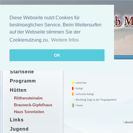
Diese Webseite nutzt Cookies für
bestmoeglichen Service. Beim Weitersurfen
auf der Webseite stimmen Sie der
Cookienutzung zu.
Weitere Infos
OK
Startseite
Programm
= reserviert
= belegt
Hütten
= teilweise belegt
Röthensteinalm
= Buchung liegt in der Vergangenheit
Brauneck-Gipfelhaus
= heute
Haus Sonnleiten
Links
[
aktuell
Jugend