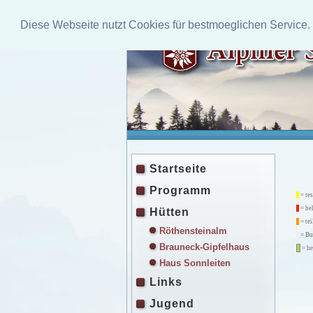
Diese Webseite nutzt Cookies für bestmoeglichen Service.
Startseite
Programm
= res
= be
Hütten
= tei
Röthensteinalm
= Bu
Brauneck-Gipfelhaus
= he
Haus Sonnleiten
Links
Jugend