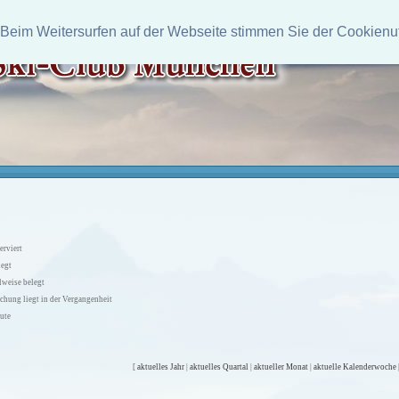
 Beim Weitersurfen auf der Webseite stimmen Sie der Cookienu
erviert
legt
lweise belegt
chung liegt in der Vergangenheit
ute
[
aktuelles Jahr
|
aktuelles Quartal
|
aktueller Monat
|
aktuelle Kalenderwoche