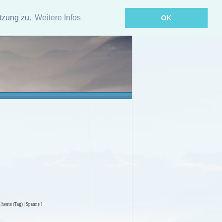
tzung zu.
Weitere Infos
OK
|
heute (Tag)
|
Spanne
]